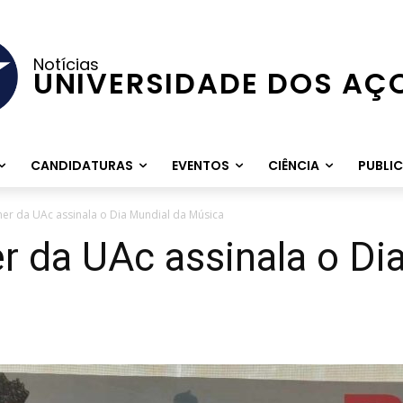
Notícias
UNIVERSIDADE DOS AÇ
CANDIDATURAS
EVENTOS
CIÊNCIA
PUBLI
er da UAc assinala o Dia Mundial da Música
 da UAc assinala o Di