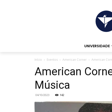
UNIVERSIDADE
Início
Eventos
American Corner
American Corn
American Corner
Música
04/10/2023
142