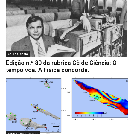
Cê de Ciência
Edição n.º 80 da rubrica Cê de Ciência: O
tempo voa. A Física concorda.
Artigos em Revistas