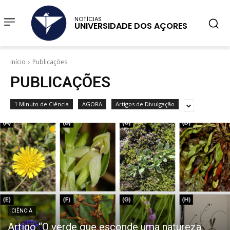
NOTÍCIAS
UNIVERSIDADE DOS AÇORES
Início
Publicações
PUBLICAÇÕES
1 Minuto de Ciência
AGORA
Artigos de Divulgação
CIÊNCIA
Artigo “O verde que esconde uma natureza