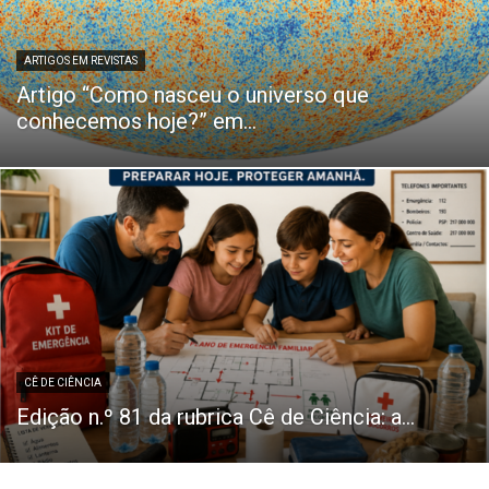
ARTIGOS EM REVISTAS
Artigo “Como nasceu o universo que
conhecemos hoje?” em...
CÊ DE CIÊNCIA
Edição n.º 81 da rubrica Cê de Ciência: a...