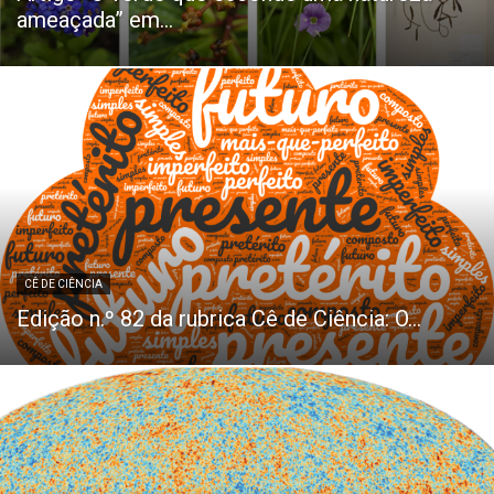
ameaçada” em...
CÊ DE CIÊNCIA
Edição n.º 82 da rubrica Cê de Ciência: O...