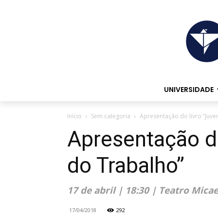
UNIVERSIDADE
Início
Sem categoria
Apresentação do livro “Juv
Apresentação d
do Trabalho”
17 de abril | 18:30 | Teatro Mica
17/04/2018
292