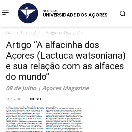
NOTÍCIAS
UNIVERSIDADE DOS AÇORES
Início
Publicações
Artigos de Divulgação
Artigo “A alfacinha dos
Açores (Lactuca watsoniana)
e sua relação com as alfaces
do mundo”
08 de julho | Açores Magazine
09/07/2018
683