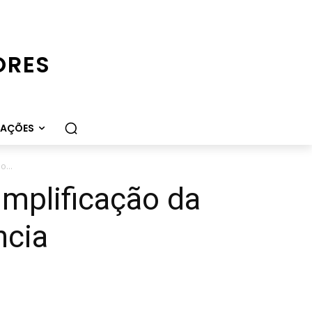
ORES
CAÇÕES
o...
implificação da
ncia