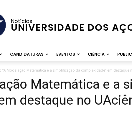
Notícias
UNIVERSIDADE DOS AÇ
CANDIDATURAS
EVENTOS
CIÊNCIA
PUBLI
o “A Modelação Matemática e a simplificação da complexidade” em destaque n
ação Matemática e a s
em destaque no UAciê