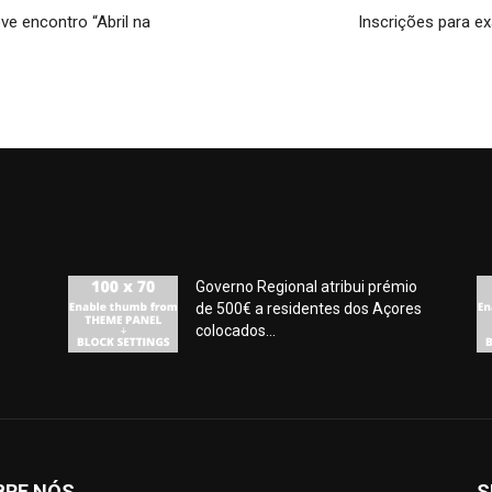
e encontro “Abril na
Inscrições para e
Governo Regional atribui prémio
de 500€ a residentes dos Açores
colocados...
BRE NÓS
S