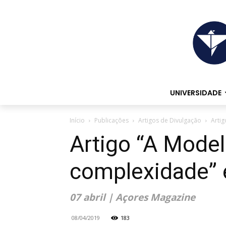
UNIVERSIDADE
Início
Publicações
Artigos de Divulgação
Artig
Artigo “A Model
complexidade” 
07 abril | Açores Magazine
08/04/2019
183