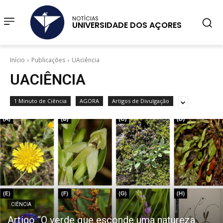
NOTÍCIAS
UNIVERSIDADE DOS AÇORES
Início
Publicações
UAciência
UACIÊNCIA
1 Minuto de Ciência
AGORA
Artigos de Divulgação
CIÊNCIA
Artigo “O verde que esconde uma natureza