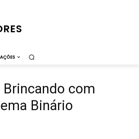
ORES
CAÇÕES
a: Brincando com
tema Binário