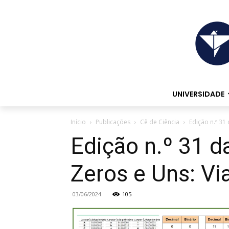
UNIVERSIDADE
Início
Publicações
Cê de Ciência
Edição n.º 31
Edição n.º 31 d
Zeros e Uns: V
03/06/2024
105