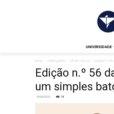
UNIVERSIDADE
Início
Publicações
Cê de Ciência
Edição n.º 56
Edição n.º 56 d
um simples bat
19/06/2025
74