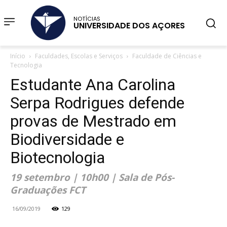
NOTÍCIAS
UNIVERSIDADE DOS AÇORES
Início
Faculdades, Escolas e Serviços
Faculdade de Ciências e
Tecnologia
Estudante Ana Carolina
Serpa Rodrigues defende
provas de Mestrado em
Biodiversidade e
Biotecnologia
19 setembro | 10h00 | Sala de Pós-
Graduações FCT
16/09/2019
129