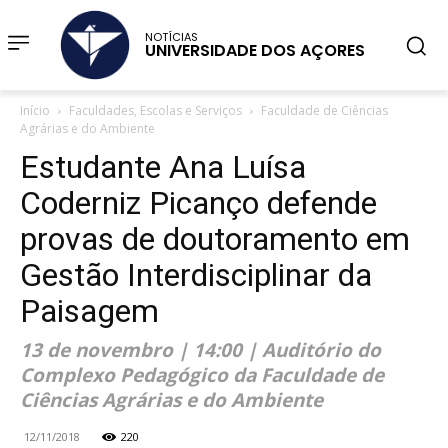
NOTÍCIAS
UNIVERSIDADE DOS AÇORES
Início
Faculdades, Escolas e Serviços
Faculdade de Ciências
Agrárias e do Ambiente
Estudante Ana Luísa
Coderniz Picanço defende
provas de doutoramento em
Gestão Interdisciplinar da
Paisagem
13 de novembro | 14:00 | Auditório do
Complexo Pedagógico da Faculdade de
Ciências Agrárias e do Ambiente
12/11/2018
220