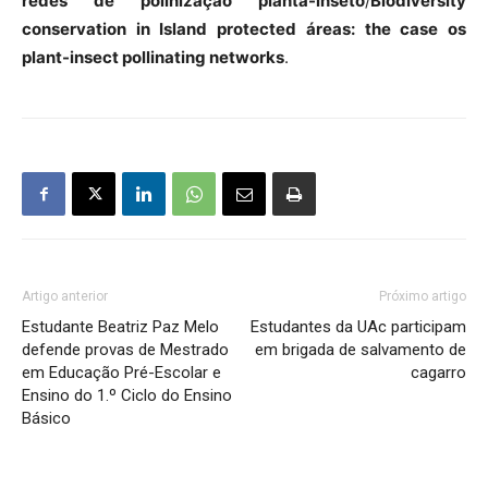
redes de polinização planta-inseto
/
Biodiversity
conservation in Island protected áreas: the case os
plant-insect pollinating networks
.
Artigo anterior
Próximo artigo
Estudante Beatriz Paz Melo
Estudantes da UAc participam
defende provas de Mestrado
em brigada de salvamento de
em Educação Pré-Escolar e
cagarro
Ensino do 1.º Ciclo do Ensino
Básico