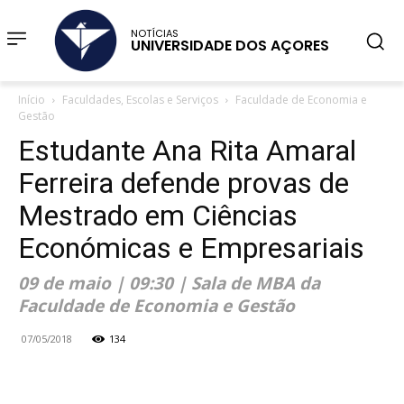
NOTÍCIAS
UNIVERSIDADE DOS AÇORES
Início
Faculdades, Escolas e Serviços
Faculdade de Economia e
Gestão
Estudante Ana Rita Amaral
Ferreira defende provas de
Mestrado em Ciências
Económicas e Empresariais
09 de maio | 09:30 | Sala de MBA da
Faculdade de Economia e Gestão
07/05/2018
134