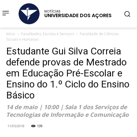
NOTÍCIAS
UNIVERSIDADE DOS AÇORES
Início
Faculdades, Escolas e Serviços
Faculdade de Ciências
Sociais e Humanas
Estudante Gui Silva Correia
defende provas de Mestrado
em Educação Pré-Escolar e
Ensino do 1.º Ciclo do Ensino
Básico
14 de maio | 10:00 | Sala 1 dos Serviços de
Tecnologias de Informação e Comunicação
11/05/2018
139