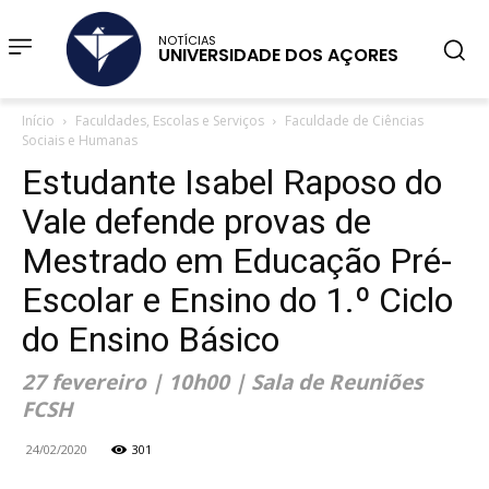
NOTÍCIAS
UNIVERSIDADE DOS AÇORES
Início
Faculdades, Escolas e Serviços
Faculdade de Ciências
Sociais e Humanas
Estudante Isabel Raposo do
Vale defende provas de
Mestrado em Educação Pré-
Escolar e Ensino do 1.º Ciclo
do Ensino Básico
27 fevereiro | 10h00 | Sala de Reuniões
FCSH
24/02/2020
301