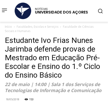
NOTÍCIAS
UNIVERSIDADE DOS AÇORES
Início
Faculdades, Escolas e Serviços
Faculdade de Ciências
Sociais e Humanas
Estudante Ivo Frias Nunes
Jarimba defende provas de
Mestrado em Educação Pré-
Escolar e Ensino do 1.º Ciclo
do Ensino Básico
22 de maio | 14:00 | Sala 1 dos Serviços de
Tecnologias de Informação e Comunicação
18/05/2018
153