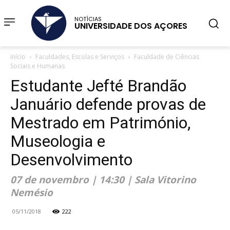
NOTÍCIAS
UNIVERSIDADE DOS AÇORES
Início
Faculdades, Escolas e Serviços
Faculdade de Ciências
Sociais e Humanas
Estudante Jefté Brandão
Januário defende provas de
Mestrado em Património,
Museologia e
Desenvolvimento
07 de novembro | 14:30 | Sala Vitorino
Nemésio
05/11/2018
222