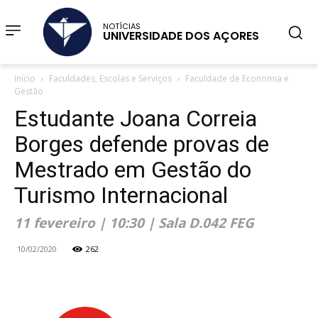
NOTÍCIAS
UNIVERSIDADE DOS AÇORES
Início
Faculdades, Escolas e Serviços
Faculdade de Economia e
Gestão
Estudante Joana Correia
Borges defende provas de
Mestrado em Gestão do
Turismo Internacional
11 fevereiro | 10:30 | Sala D.042 FEG
10/02/2020
262