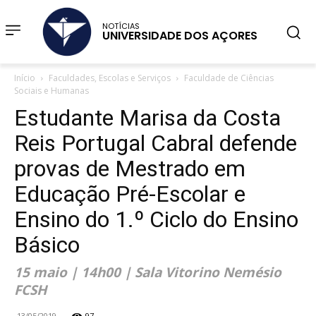
NOTÍCIAS
UNIVERSIDADE DOS AÇORES
Início
Faculdades, Escolas e Serviços
Faculdade de Ciências
Sociais e Humanas
Estudante Marisa da Costa
Reis Portugal Cabral defende
provas de Mestrado em
Educação Pré-Escolar e
Ensino do 1.º Ciclo do Ensino
Básico
15 maio | 14h00 | Sala Vitorino Nemésio
FCSH
13/05/2019
97