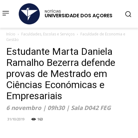
NOTÍCIAS
UNIVERSIDADE DOS AÇORES
Início
Faculdades, Escolas e Serviços
Faculdade de Economia e
Gestão
Estudante Marta Daniela
Ramalho Bezerra defende
provas de Mestrado em
Ciências Económicas e
Empresariais
6 novembro | 09h30 | Sala D042 FEG
31/10/2019
163