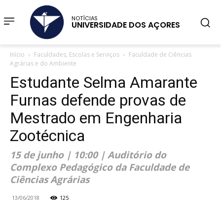
NOTÍCIAS
UNIVERSIDADE DOS AÇORES
Início
Faculdades, Escolas e Serviços
Faculdade de Ciências
Agrárias e do Ambiente
Estudante Selma Amarante
Furnas defende provas de
Mestrado em Engenharia
Zootécnica
15 de junho | 10:00 | Auditório do
Complexo Pedagógico da Faculdade de
Ciências Agrárias
13/06/2018
125