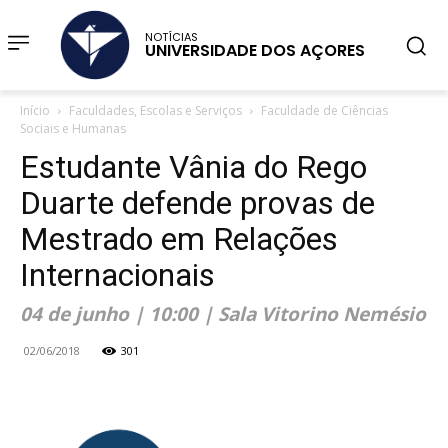
NOTÍCIAS
UNIVERSIDADE DOS AÇORES
Início
Faculdades, Escolas e Serviços
Faculdade de Ciências
Sociais e Humanas
Estudante Vânia do Rego
Duarte defende provas de
Mestrado em Relações
Internacionais
04 de junho | 10:00 | Sala Vitorino Nemésio
02/06/2018
301