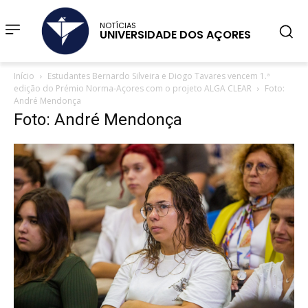
NOTÍCIAS
UNIVERSIDADE DOS AÇORES
Início
Estudantes Bernardo Silveira e Diogo Tavares vencem 1.ª
edição do Prémio Norma-Açores com o projeto ALGA CLEAR
Foto:
André Mendonça
Foto: André Mendonça