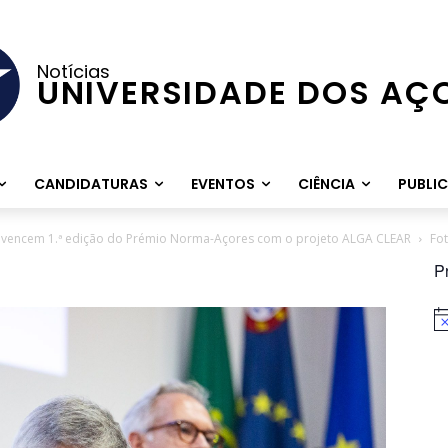
Notícias
UNIVERSIDADE DOS AÇ
CANDIDATURAS
EVENTOS
CIÊNCIA
PUBLI
es vencem 1.ª edição do Prémio Norma-Açores com o projeto ALGA CLEAR
Fo
P
Av