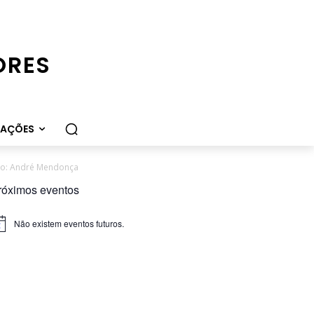
ORES
CAÇÕES
to: André Mendonça
róximos eventos
Não existem eventos futuros.
iso