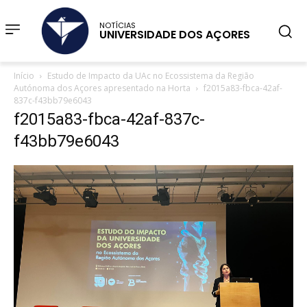
NOTÍCIAS
UNIVERSIDADE DOS AÇORES
Início
Estudo de Impacto da UAc no Ecossistema da Região
Autónoma dos Açores apresentado na Horta
f2015a83-fbca-42af-
837c-f43bb79e6043
f2015a83-fbca-42af-837c-
f43bb79e6043