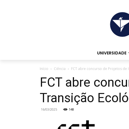
UNIVERSIDADE
Início
Ciência
FCT abre concurso de Projetos de I
FCT abre concur
Transição Ecol
16/03/2025
148