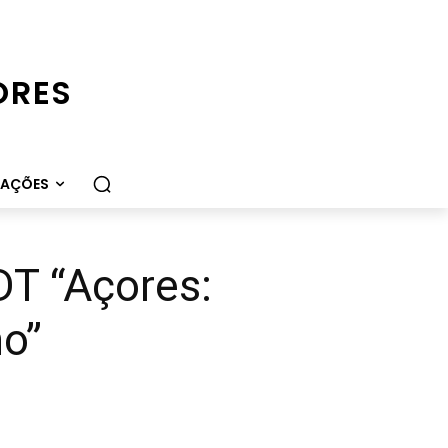
ORES
CAÇÕES
DT “Açores:
o”