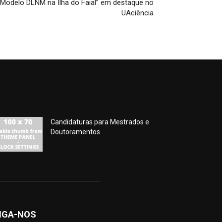
Modelo DLNM na Ilha do Faial” em destaque no
UAciência
Candidaturas para Mestrados e
Doutoramentos
IGA-NOS