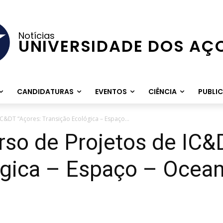
Notícias
UNIVERSIDADE DOS AÇ
CANDIDATURAS
EVENTOS
CIÊNCIA
PUBLI
C&DT “Açores: Transição Ecológica – Espaço...
so de Projetos de IC&
ógica – Espaço – Ocean