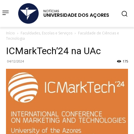
NOTÍCIAS
UNIVERSIDADE DOS AÇORES
Início
Faculdades, Escolas e Serviços
Faculdade de Ciências e
Tecnologia
ICMarkTech’24 na UAc
04/12/2024
175