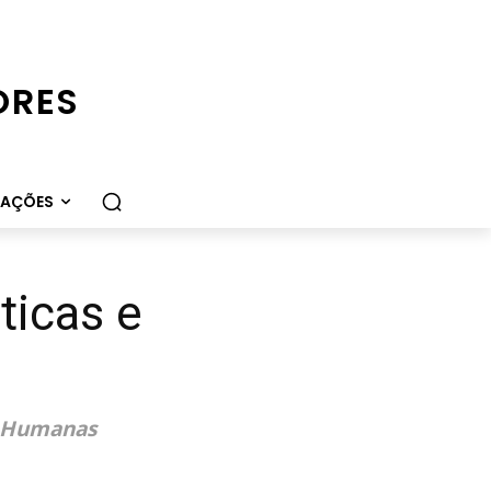
ORES
CAÇÕES
ticas e
 e Humanas