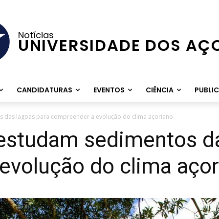
Notícias
UNIVERSIDADE DOS AÇ
CANDIDATURAS
EVENTOS
CIÊNCIA
PUBLI
s das lagoas para compreender a evolução do clima açoriano
 estudam sedimentos da
evolução do clima açor