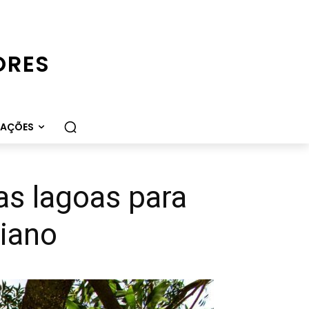
ORES
CAÇÕES
s lagoas para
iano