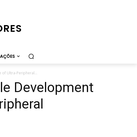
ORES
CAÇÕES
of Ultra-Peripheral...
ble Development
ripheral