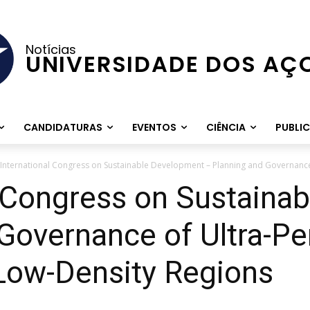
Notícias
UNIVERSIDADE DOS AÇ
CANDIDATURAS
EVENTOS
CIÊNCIA
PUBLI
 International Congress on Sustainable Development – Planning and Governance 
l Congress on Sustaina
Governance of Ultra-Pe
 Low-Density Regions