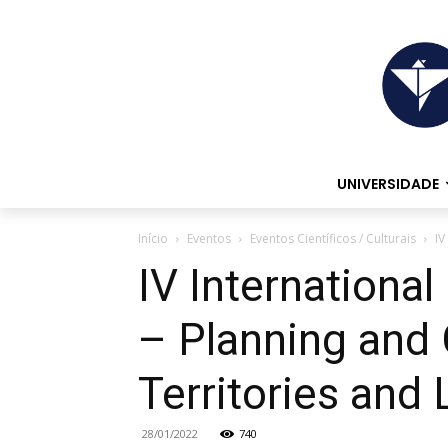
UNIVERSIDADE
Início
Eventos
Eventos Científicos / Culturais
IV
IV Internationa
– Planning and 
Territories and
28/01/2022
740