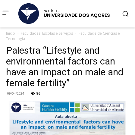
NOTÍCIAS
UNIVERSIDADE DOS AÇORES
Início
Faculdades, Escolas e Serviços
Faculdade de Ciências e
Tecnologia
Palestra “Lifestyle and
environmental factors can
have an impact on male and
female fertility”
09/04/2024
86