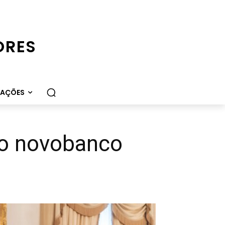
ORES
CAÇÕES
 o novobanco