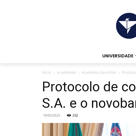
UNIVERSIDADE
Início
Academias
Academia das Artes
Protoco
Protocolo de c
S.A. e o novoba
19/03/2025
252