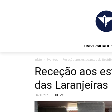
UNIVERSIDADE
Início
Eventos
Receção aos estudantes da Residên
Receção aos est
das Laranjeiras
14/10/2023
793