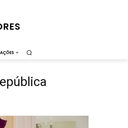
ORES
CAÇÕES
República