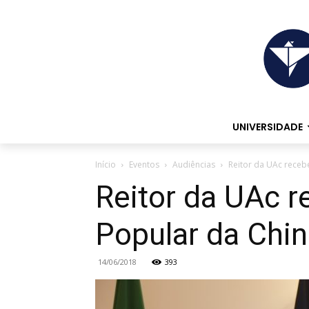
UNIVERSIDADE
Início
Eventos
Audiências
Reitor da UAc receb
Reitor da UAc 
Popular da Chi
14/06/2018
393