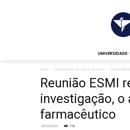
UNIVERSIDADE
Início
Faculdades, Escolas e Serviços
Faculdade d
Reunião ESMI r
investigação, o
farmacêutico
24/10/2024
116