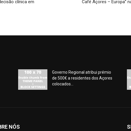
ecisão clínica em
Café Açores – Europa” n
Governo Regional atribui prémio
de 500€ a residentes dos Açores
colocados...
BRE NÓS
S