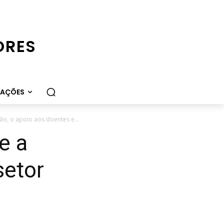
ORES
CAÇÕES
ão, o apoio aos doentes e...
e a
setor