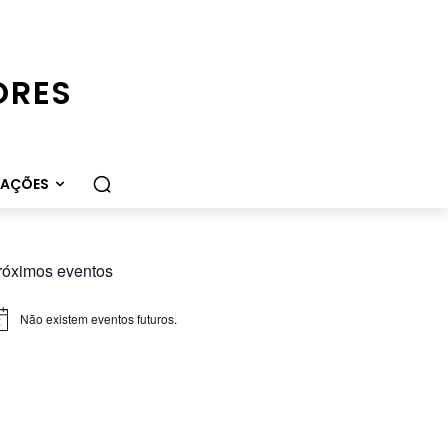
ORES
CAÇÕES
róximos eventos
Não existem eventos futuros.
iso