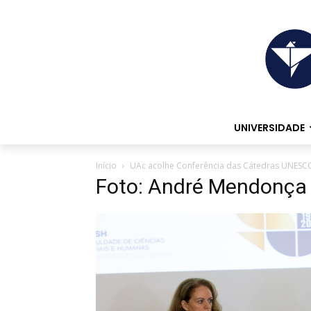
UNIVERSIDADE
Início
UAc acolhe Conferência das Cátedras UNESC
Foto: André Mendonça