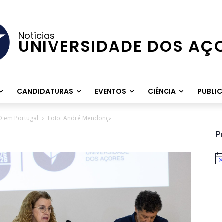
Notícias
UNIVERSIDADE DOS AÇ
CANDIDATURAS
EVENTOS
CIÊNCIA
PUBLI
O em Portugal
Foto: André Mendonça
P
Av