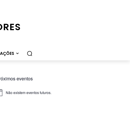
ORES
CAÇÕES
róximos eventos
Não existem eventos futuros.
iso