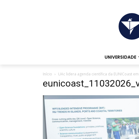
UNIVERSIDADE
Início
UAc lidera agenda científica da EUNICoast e
eunicoast_11032026_v