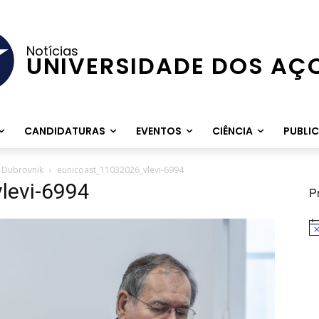
Notícias
UNIVERSIDADE DOS AÇ
CANDIDATURAS
EVENTOS
CIÊNCIA
PUBLI
m Dubrovnik
eunicoast_11032026_vlevi-6994
levi-6994
P
Av