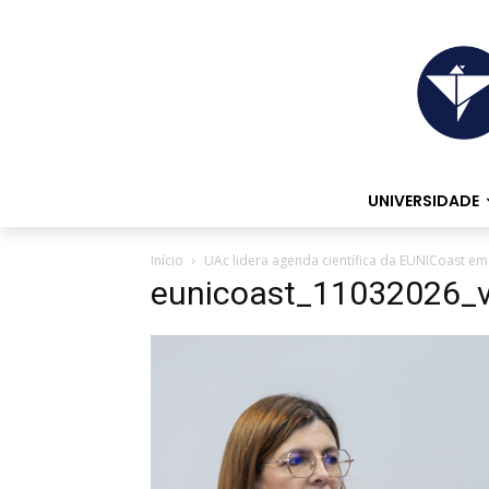
UNIVERSIDADE
Início
UAc lidera agenda científica da EUNICoast e
eunicoast_11032026_v