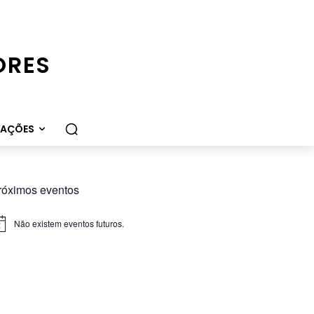
ORES
CAÇÕES
róximos eventos
Não existem eventos futuros.
iso