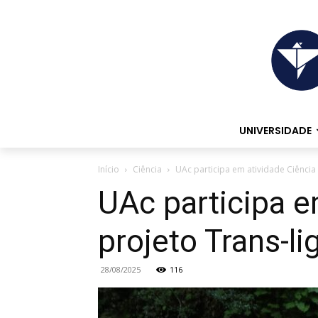
UNIVERSIDADE
Início
Ciência
UAc participa em atividade Ciência
UAc participa e
projeto Trans-l
28/08/2025
116