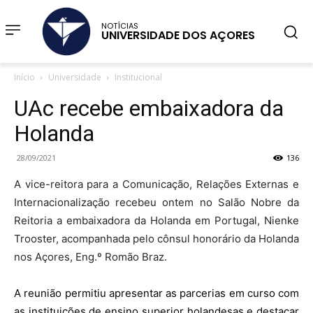
NOTÍCIAS
UNIVERSIDADE DOS AÇORES
Início
Universidade
Institucional
UAc recebe embaixadora da
Holanda
28/09/2021
136
A vice-reitora para a Comunicação, Relações Externas e
Internacionalização recebeu ontem no Salão Nobre da
Reitoria a embaixadora da Holanda em Portugal, Nienke
Trooster, acompanhada pelo cônsul honorário da Holanda
nos Açores, Eng.º Romão Braz.
A reunião permitiu apresentar as parcerias em curso com
as instituições de ensino superior holandesas e destacar