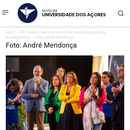
NOTÍCIAS
UNIVERSIDADE DOS AÇORES
Início
UAc volta a marcar presença na Noite Europeia dos
Investigadores
Foto: André Mendonça
Foto: André Mendonça