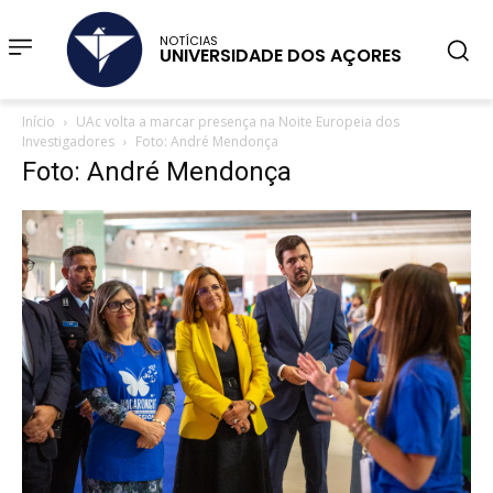
NOTÍCIAS
UNIVERSIDADE DOS AÇORES
Início
UAc volta a marcar presença na Noite Europeia dos
Investigadores
Foto: André Mendonça
Foto: André Mendonça