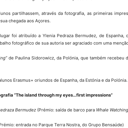
nos partilhassem, através da fotografia, as primeiras impre
 sua chegada aos Açores.
lugar foi atribuído a Ylenia Pedraza Bermudez, de Espanha, 
rabalho fotográfico de sua autoria ser agraciado com uma menç
ing”
de Paulina Sidorowicz, da Polónia, que também recebeu 
 alunos Erasmus+ oriundos de Espanha, da Estónia e da Polónia.
ografia “The island through my eyes…first impressions”
 Pedraza Bermudez
(Prémio: saída de barco para
Whale Watchin
(Prémio: entrada no Parque Terra Nostra, do Grupo Bensaúde)