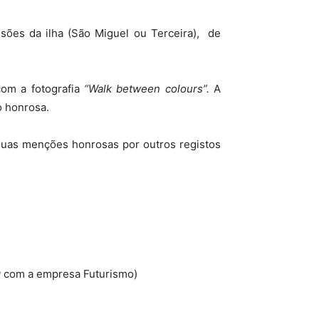
ssões da ilha (São Miguel ou Terceira), de
com a fotografia
“Walk between colours”.
A
ão honrosa.
duas menções honrosas por outros registos
g
com a empresa Futurismo)