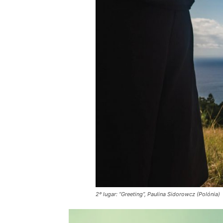
2º lugar: “Greeting”, Paulina Sidorowcz (Polónia)