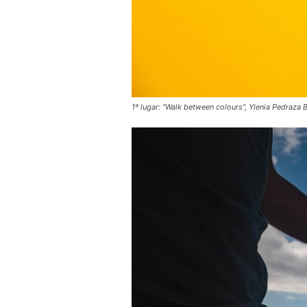
1º lugar: “Walk between colours”, Ylenia Pedraz