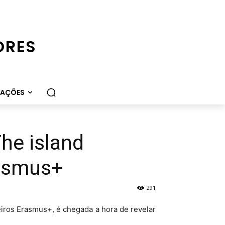
ORES
CAÇÕES
he island
rasmus+
291
eiros Erasmus+, é chegada a hora de revelar