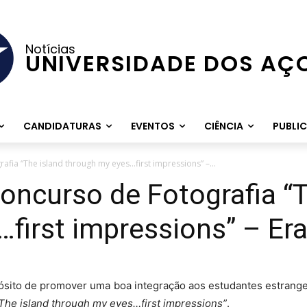
Notícias
UNIVERSIDADE DOS AÇ
CANDIDATURAS
EVENTOS
CIÊNCIA
PUBLI
fia “The island through my eyes…first impressions” –...
ncurso de Fotografia “T
…first impressions” – E
pósito de promover uma boa integração aos estudantes estrang
The island through my eyes…first impressions”
.