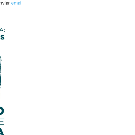
nviar
email