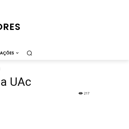
ORES
CAÇÕES
c
na UAc
217