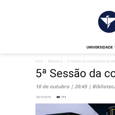
UNIVERSIDADE
Início
Biblioteca
5ª Sessão da comunidade de lei
5ª Sessão da c
10 de outubro | 20:45 | Bibliote
08/10/2018
111