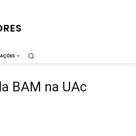
ORES
CAÇÕES
 da BAM na UAc