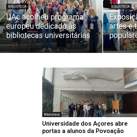
BIBLIOTECA
BIBLIOTECA
UAc acolheu programa
Exposiç
europeu dedicado às
artes e 
bibliotecas universitárias
popular
Biblioteca
Universidade dos Açores abre
portas a alunos da Povoação