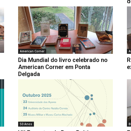
d
American Corner
A
Dia Mundial do livro celebrado no
R
American Corner em Ponta
e
Delgada
50 Anos
B