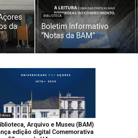
 Açores
BIBLIOTECA
os da
Boletim Informativo
“Notas da BAM”
0 Anos
iblioteca, Arquivo e Museu (BAM)
ança edição digital Comemorativa