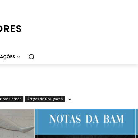
ORES
CAÇÕES
ican Corner
Artigos de Divulgação