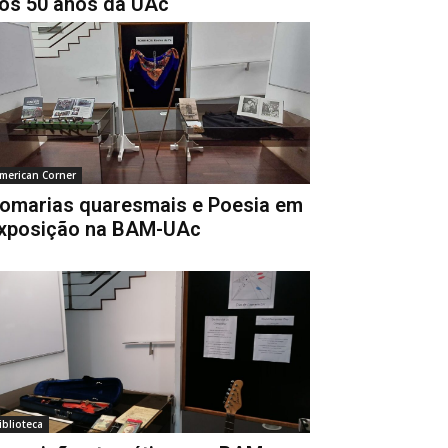
os 50 anos da UAc
merican Corner
omarias quaresmais e Poesia em
xposição na BAM-UAc
iblioteca