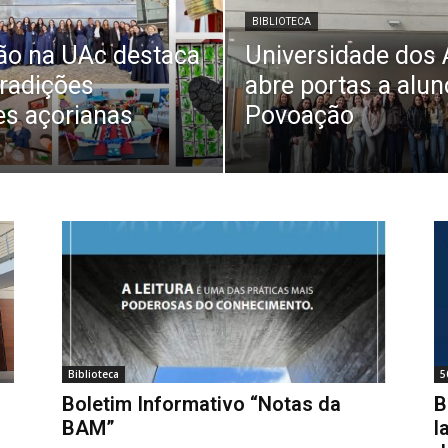
BIBLIOTECA
ão na UAc destaca
Universidade dos
tradições
abre portas a alun
es açorianas
Povoação
Biblioteca
5
Boletim Informativo “Notas da
B
BAM”
l