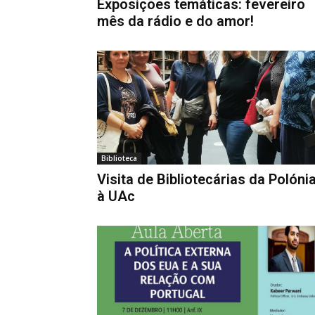
Exposições temáticas: fevereiro
mês da rádio e do amor!
Biblioteca
Visita de Bibliotecárias da Polóni
à UAc