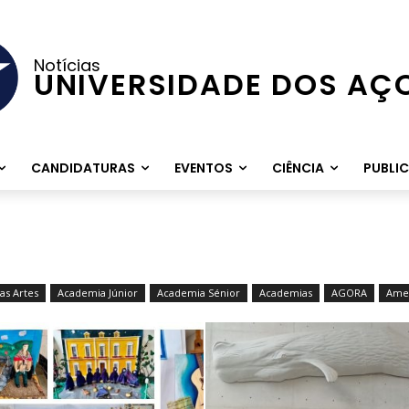
Notícias
UNIVERSIDADE DOS AÇ
CANDIDATURAS
EVENTOS
CIÊNCIA
PUBLI
as Artes
Academia Júnior
Academia Sénior
Academias
AGORA
Amer