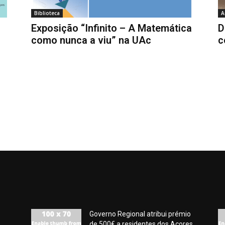
Biblioteca
A
Exposição “Infinito – A Matemática
D
como nunca a viu” na UAc
c
Governo Regional atribui prémio
de 500€ a residentes dos Açores