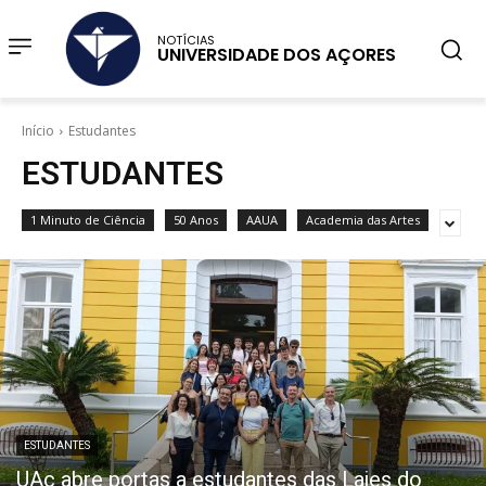
NOTÍCIAS
UNIVERSIDADE DOS AÇORES
Início
Estudantes
ESTUDANTES
1 Minuto de Ciência
50 Anos
AAUA
Academia das Artes
ESTUDANTES
UAc abre portas a estudantes das Lajes do