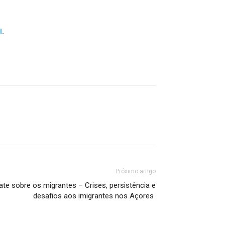
l
.
Próximo artigo
ate sobre os migrantes – Crises, persistência e
desafios aos imigrantes nos Açores