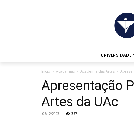
UNIVERSIDADE
Início
Academias
Academia das Artes
Apresen
Apresentação P
Artes da UAc
06/12/2023
357