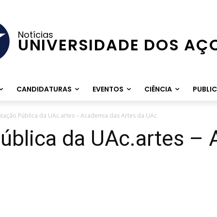
Notícias
UNIVERSIDADE DOS AÇ
CANDIDATURAS
EVENTOS
CIÊNCIA
PUBLI
tação Pública da UAc.artes – Academia das Artes da UAc
ública da UAc.artes –