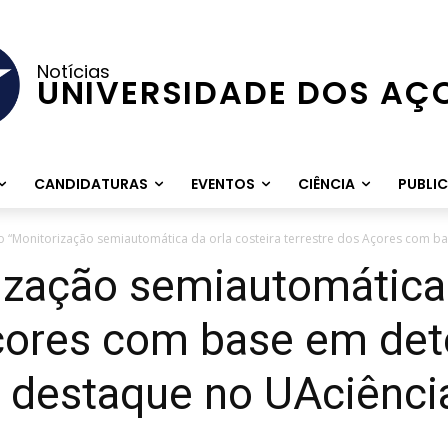
Notícias
UNIVERSIDADE DOS AÇ
CANDIDATURAS
EVENTOS
CIÊNCIA
PUBLI
o “Monitorização semiautomática da orla costeira terrestre dos Açores com ba
ização semiautomática 
Açores com base em de
m destaque no UAciênci