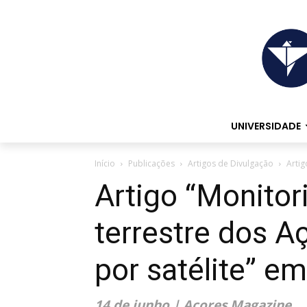
UNIVERSIDADE
Início
Publicações
Artigos de Divulgação
Artig
Artigo “Monitor
terrestre dos 
por satélite” e
14 de junho | Açores Magazine