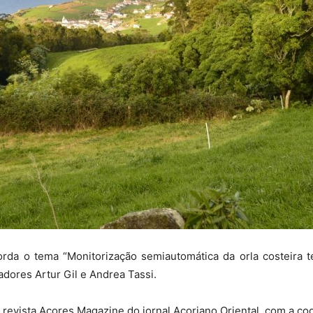
rda o tema “Monitorização semiautomática da orla costeira
gadores Artur Gil e Andrea Tassi.
 revista Açores Magazine do jornal Açoriano Oriental, com a 