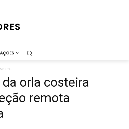
ORES
CAÇÕES
se em...
da orla costeira
teção remota
a