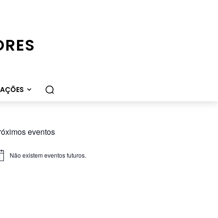
ORES
CAÇÕES
róximos eventos
Não existem eventos futuros.
iso