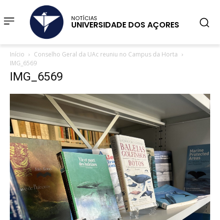
NOTÍCIAS
UNIVERSIDADE DOS AÇORES
Início
Conselho Geral da UAc reuniu no Campus da Horta
IMG_6569
IMG_6569