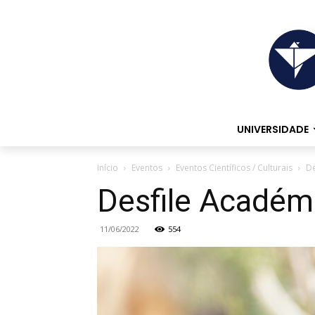
UNIVERSIDADE
Início
Eventos
Eventos Científicos / Culturais
De
Desfile Académi
11/06/2022
554